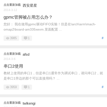
点击重新加载
西安星星
2014-3-12
gpmc管脚被占用怎么办？
您好： 我在做用gpmc驱动FIFO实验！但是在\arch\arm\mach-
omap2\board-am335xevm.里面配置 ...
3985
1
#
点击重新加载
afsd
2014-3-6
串口2使用
教材上使用的串口1，但是串口1通常作为调试串口，请问串口2，就
是串口1旁边的那个可以直接用吗？ ...
3959
1
#
点击重新加载
twlkengi