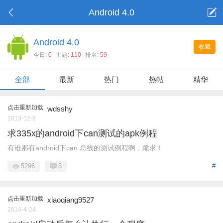
Android 4.0
Android 4.0
收藏
今日:
0
主题:
110
排名:
59
全部
最新
热门
热帖
精华
点击重新加载
wdsshy
2013-12-8
求335x的android下can测试的apk例程
有谁那有android下can 总线的测试例程啊，跪求！
5296
5
#
点击重新加载
xiaoqiang9527
2014-4-24