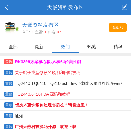
天嵌资料发布区
天嵌资料发布区
收藏
+8
今日:
0
主题:
0
排名:
37
全部
最新
热门
热帖
精华
RK3399方案核心板-六核64位高性能
公告
关于帖子类型修改的说明和回帖技巧
置顶
TQ2440 TQ6410 TQ210 usb dnw下载防蓝屏且可以在win7
置顶
linux 32位和64位下使用
TQ2440,6410PDA 源码和教程
置顶
想技术更快帮你处理售后么？请看这里！
置顶
通知
置顶
广州天嵌科技源码开源，欢迎下载
置顶