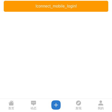
!connect_mobile_login!
首页
动态
发现
我的