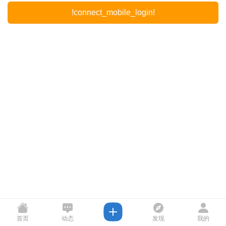
!connect_mobile_login!
首页
动态
发现
我的