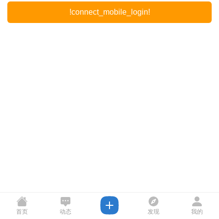
!connect_mobile_login!
首页
动态
发现
我的