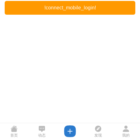
!connect_mobile_login!
首页
动态
发现
我的