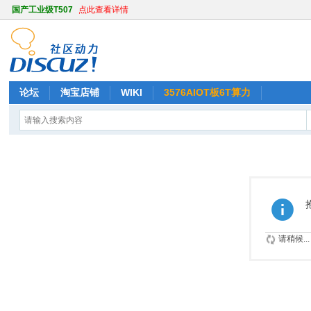
国产工业级T507
点此查看详情
论坛
淘宝店铺
WIKI
3576AIOT板6T算力
请稍候...