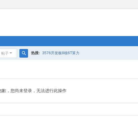
热搜:
3576开发板8核6T算力
帖子
搜
索
抱歉，您尚未登录，无法进行此操作