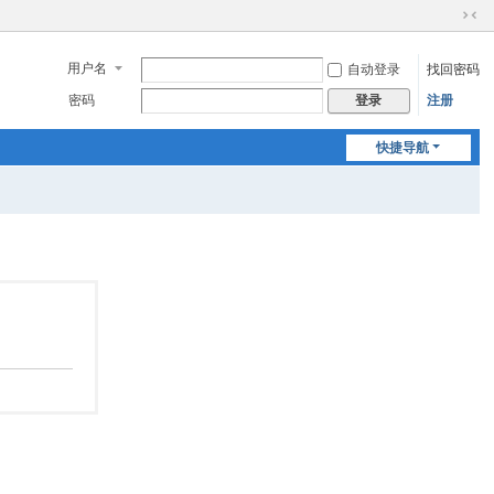
切
换
用户名
自动登录
找回密码
到
窄
密码
注册
登录
版
快捷导航