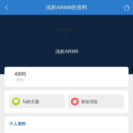
浅析ARM9的资料
点击重新加
载
浅析ARM9
4995
积分
Ta的主题
发短消息
个人资料