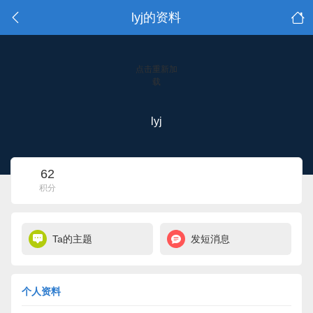
lyj的资料
点击重新加
载
lyj
62
积分
Ta的主题
发短消息
个人资料