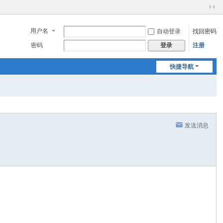
切
换
用户名
自动登录
找回密码
到
窄
密码
注册
登录
版
快捷导航
发送消息