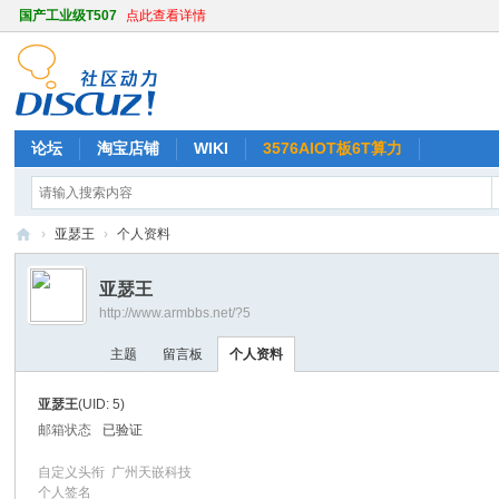
国产工业级T507
点此查看详情
论坛
淘宝店铺
WIKI
3576AIOT板6T算力
›
亚瑟王
›
个人资料
天
亚瑟王
嵌
http://www.armbbs.net/?5
A
主题
留言板
个人资料
R
M
亚瑟王
(UID: 5)
开
邮箱状态
已验证
发
自定义头衔
广州天嵌科技
社
个人签名