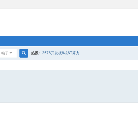
热搜:
3576开发板8核6T算力
帖子
搜
索