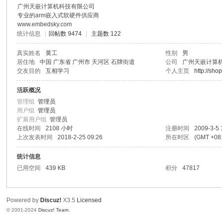
广州天嵌计算机科技有限公司
区
专业的arm嵌入式软硬件供应商
www.embedsky.com
统计信息
|
回帖数 9474
|
主题数 122
真实姓名
黄工
性别
男
居住地
中国 广东省 广州市 天河区 石牌街道
公司
广州天嵌计算
交友目的
互相学习
个人主页
http://sh
活跃概况
管理组
管理员
用户组
管理员
扩展用户组
管理员
在线时间
2108 小时
注册时间
2009-3-5 
上次发表时间
2018-2-25 09:26
所在时区
(GMT +0
统计信息
已用空间
439 KB
积分
47817
Powered by
Discuz!
X3.5
Licensed
© 2001-2024
Discuz! Team
.