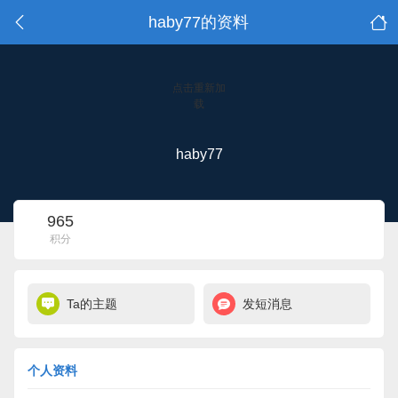
haby77的资料
点击重新加
载
haby77
965
积分
Ta的主题
发短消息
个人资料