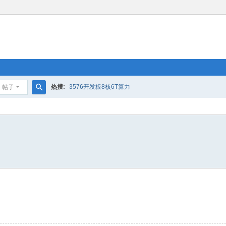
热搜:
3576开发板8核6T算力
帖子
搜
索