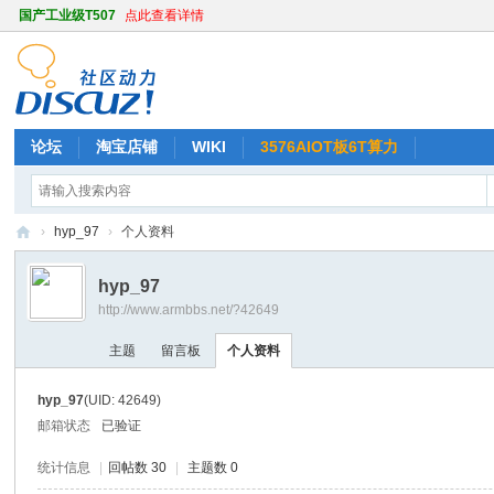
国产工业级T507
点此查看详情
论坛
淘宝店铺
WIKI
3576AIOT板6T算力
›
hyp_97
›
个人资料
天
hyp_97
嵌
http://www.armbbs.net/?42649
A
主题
留言板
个人资料
R
M
hyp_97
(UID: 42649)
开
邮箱状态
已验证
发
统计信息
|
回帖数 30
|
主题数 0
社