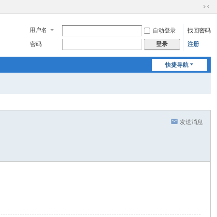
切
换
用户名
自动登录
找回密码
到
窄
密码
注册
登录
版
快捷导航
发送消息