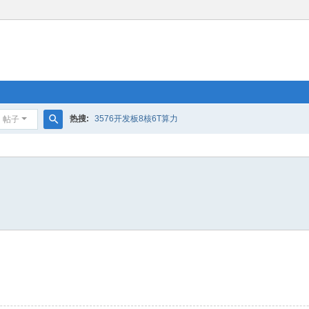
热搜:
3576开发板8核6T算力
帖子
搜
索