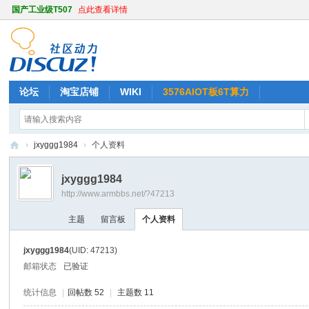
国产工业级T507
点此查看详情
论坛
淘宝店铺
WIKI
3576AIOT板6T算力
›
jxyggg1984
›
个人资料
天
jxyggg1984
嵌
http://www.armbbs.net/?47213
A
主题
留言板
个人资料
R
M
jxyggg1984
(UID: 47213)
开
邮箱状态
已验证
发
统计信息
|
回帖数 52
|
主题数 11
社