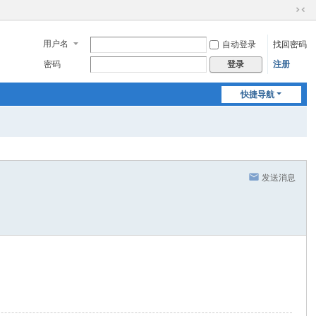
切
换
用户名
自动登录
找回密码
到
窄
密码
注册
登录
版
快捷导航
发送消息