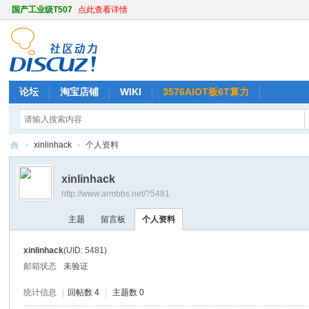
国产工业级T507
点此查看详情
论坛
淘宝店铺
WIKI
3576AIOT板6T算力
›
xinlinhack
›
个人资料
天
xinlinhack
嵌
http://www.armbbs.net/?5481
A
主题
留言板
个人资料
R
M
xinlinhack
(UID: 5481)
开
邮箱状态
未验证
发
统计信息
|
回帖数 4
|
主题数 0
社