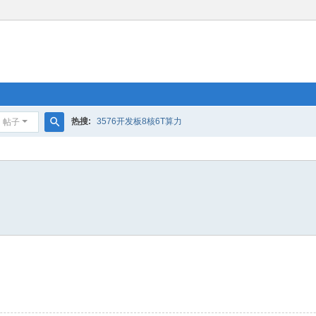
热搜:
3576开发板8核6T算力
帖子
搜
索