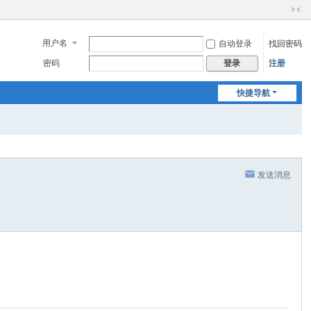
切
换
用户名
自动登录
找回密码
到
窄
密码
注册
登录
版
快捷导航
发送消息