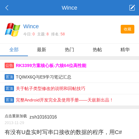
Wince
Wince
收藏
今日:
0
主题:
8
排名:
58
全部
最新
热门
热帖
精华
RK3399方案核心板-六核64位高性能
公告
TQIMX6Q与E9学习笔记汇总
置顶
关于帖子类型修改的说明和回帖技巧
置顶
完整Android开发完全及使用手册——天嵌新出品！
置顶
点击重新加载
zsh10161016
2013-11-29
有没有U盘实时写串口接收的数据的程序，用C#