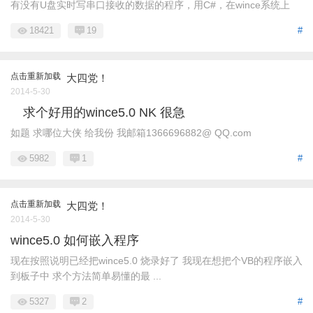
有没有U盘实时写串口接收的数据的程序，用C#，在wince系统上
18421
19
#
点击重新加载
大四党！
2014-5-30
求个好用的wince5.0 NK 很急
如题 求哪位大侠 给我份 我邮箱1366696882@ QQ.com
5982
1
#
点击重新加载
大四党！
2014-5-30
wince5.0 如何嵌入程序
现在按照说明已经把wince5.0 烧录好了 我现在想把个VB的程序嵌入
到板子中 求个方法简单易懂的最 ...
5327
2
#